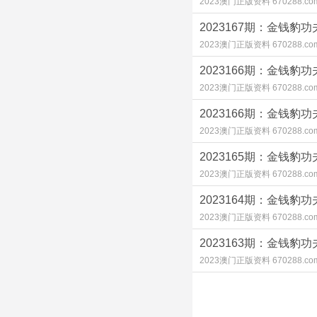
2023澳门正版资料 670288.co
2023167期：金钱豹功
2023澳门正版资料 670288.co
2023166期：金钱豹功
2023澳门正版资料 670288.co
2023166期：金钱豹功
2023澳门正版资料 670288.co
2023165期：金钱豹功
2023澳门正版资料 670288.co
2023164期：金钱豹功
2023澳门正版资料 670288.co
2023163期：金钱豹功
2023澳门正版资料 670288.co