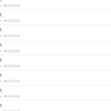
m
06-20 21:42
夫
m
06-20 21:42
夫
m
06-19 21:42
夫
m
06-19 21:42
夫
m
06-18 21:42
夫
m
06-17 21:42
夫
m
06-16 21:42
夫