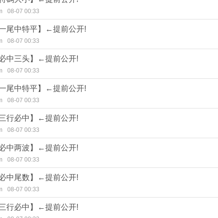
m
08-07 00:33
【一尾中特平】←提前公开!
m
08-07 00:33
【必中三头】←提前公开!
m
08-07 00:33
【一尾中特平】←提前公开!
m
08-07 00:33
【三行必中】←提前公开!
m
08-07 00:33
【必中两波】←提前公开!
m
08-07 00:33
【必中尾数】←提前公开!
m
08-07 00:33
【三行必中】←提前公开!