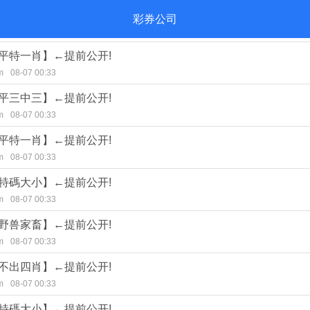
彩券公司
【平特一肖】←提前公开!
m
08-07 00:33
【平三中三】←提前公开!
m
08-07 00:33
【平特一肖】←提前公开!
m
08-07 00:33
【特碼大小】←提前公开!
m
08-07 00:33
【野兽家畜】←提前公开!
m
08-07 00:33
【不出四肖】←提前公开!
m
08-07 00:33
【特碼大小】←提前公开!