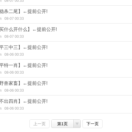
m
08-07 00:33
【稳杀二尾】←提前公开!
m
08-07 00:33
【买什么开什么】←提前公开!
m
08-07 00:33
【平三中三】←提前公开!
m
08-06 00:33
【平特一肖】←提前公开!
m
08-06 00:33
【野兽家畜】←提前公开!
m
08-06 00:33
【不出四肖】←提前公开!
m
08-06 00:33
上一页
第1页
下一页