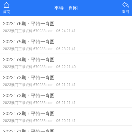
平特一肖图
首页
返回
2023176期：平特一肖图
2023澳门正版资料 670288.com
06-24 21:41
2023175期：平特一肖图
2023澳门正版资料 670288.com
06-23 21:41
2023174期：平特一肖图
2023澳门正版资料 670288.com
06-22 21:40
2023173期：平特一肖图
2023澳门正版资料 670288.com
06-21 21:41
2023173期：平特一肖图
2023澳门正版资料 670288.com
06-21 21:41
2023172期：平特一肖图
2023澳门正版资料 670288.com
06-20 21:41
2023171期：平特一肖图